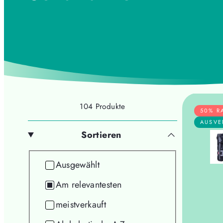
104 Produkte
50% R
AUSVE
Sortieren
Sortieren
Ausgewählt
Am relevantesten
meistverkauft