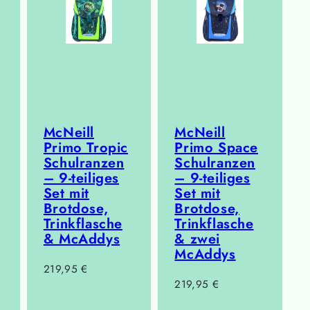
McNeill
McNeill
Primo Tropic
Primo Space
Schulranzen
Schulranzen
– 9-teiliges
– 9-teiliges
Set mit
Set mit
Brotdose,
Brotdose,
Trinkflasche
Trinkflasche
& McAddys
& zwei
McAddys
Regulärer
219,95 €
Regulärer
219,95 €
Preis
Preis