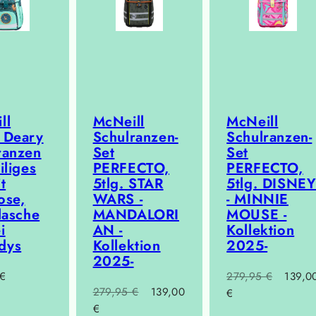
ll
McNeill
McNeill
 Deary
Schulranzen-
Schulranzen-
ranzen
Set
Set
iliges
PERFECTO,
PERFECTO,
t
5tlg. STAR
5tlg. DISNE
ose,
WARS -
- MINNIE
lasche
MANDALORI
MOUSE -
i
AN -
Kollektion
dys
Kollektion
2025-
2025-
r
Regulärer
Verkau
€
279,95 €
139,0
Regulärer
Verkaufspreis
279,95 €
139,00
Preis
€
Preis
€