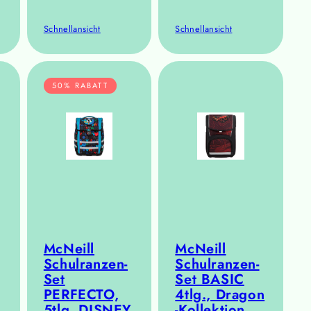
Schnellansicht
Schnellansicht
50% RABATT
McNeill
McNeill
Schulranzen-
Schulranzen-
Set
Set BASIC
PERFECTO,
4tlg., Dragon
5tlg. DISNEY
-Kollektion