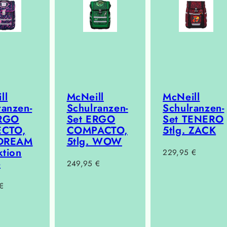
ll
McNeill
McNeill
ranzen-
Schulranzen-
Schulranzen-
ERGO
Set ERGO
Set TENERO
ECTO,
COMPACTO,
5tlg. ZACK
 DREAM
5tlg. WOW
ktion
Regulärer
229,95 €
-
Regulärer
249,95 €
Preis
Preis
r
€