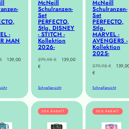
ll
McNeill
McNeill
ranzen-
Schulranzen-
Schulranzen-
Set
Set
ECTO,
PERFECTO,
PERFECTO,
5tlg. DISNEY
5tlg.
EL -
- STITCH -
MARVEL -
ER MAN
Kollektion
AVENGERS -
2026-
Kollektion
2025-
r
Verkaufspreis
Regulärer
Verkaufspreis
€
139,00
279,95 €
139,00
Regulärer
Verkau
279,95 €
139,0
Preis
€
Preis
€
sicht
Schnellansicht
Schnellansicht
50% RABATT
50% RABATT