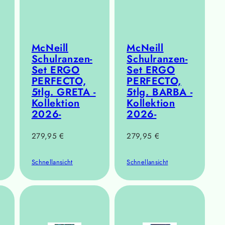
McNeill
McNeill
Schulranzen-
Schulranzen-
Set ERGO
Set ERGO
PERFECTO,
PERFECTO,
5tlg. GRETA -
5tlg. BARBA -
Kollektion
Kollektion
2026-
2026-
Regulärer
Regulärer
279,95 €
279,95 €
Preis
Preis
Schnellansicht
Schnellansicht