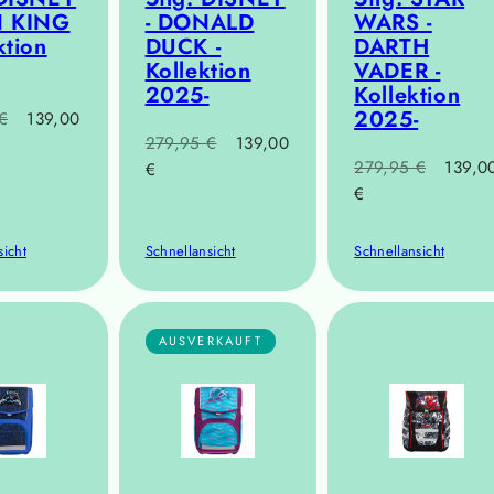
N KING
- DONALD
WARS -
ktion
DUCK -
DARTH
Kollektion
VADER -
2025-
Kollektion
2025-
r
Verkaufspreis
€
139,00
Regulärer
Verkaufspreis
279,95 €
139,00
Regulärer
Verkau
279,95 €
139,0
Preis
€
Preis
€
sicht
Schnellansicht
Schnellansicht
AUSVERKAUFT