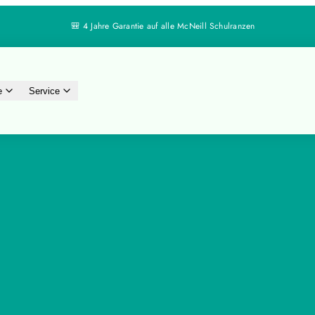
🔄 30 Tage Rückgaberecht
e
Service