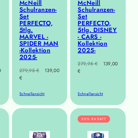
McNeill
McNeill
Schulranzen-
Schulranzen-
Set
Set
PERFECTO,
PERFECTO,
5tlg.
5tlg. DISNEY
MARVEL -
- CARS -
SPIDER MAN
Kollektion
-Kollektion
2025-
2025-
Regulärer
Verkaufspreis
279,95 €
139,00
fspreis
Regulärer
Verkaufspreis
0
279,95 €
139,00
Preis
€
Preis
€
Schnellansicht
Schnellansicht
50% RABATT