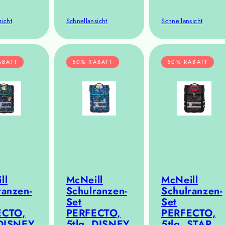
sicht
Schnellansicht
Schnellansicht
ABATT
50% RABATT
50% RABATT
ll
McNeill
McNeill
ranzen-
Schulranzen-
Schulranzen-
Set
Set
ECTO,
PERFECTO,
PERFECTO,
 DISNEY
5tlg. DISNEY
5tlg. STAR