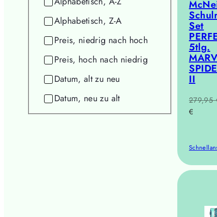
Alphabetisch, A-Z
McNei
Schul
Alphabetisch, Z-A
Set
PERF
Preis, niedrig nach hoch
5tlg.
MARV
Preis, hoch nach niedrig
SPID
II
Datum, alt zu neu
Datum, neu zu alt
Reguläre
279,95 
Preis
€
Schnellan