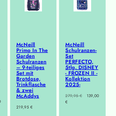
McNeill
McNeill
Primo In The
Schulranzen-
Garden
Set
Schulranzen
PERFECTO,
Y
– 9-teiliges
5tlg. DISNEY
Set mit
- FROZEN II -
Brotdose,
Kollektion
Trinkflasche
2025-
& zwei
McAddys
Regulärer
Verkaufspreis
279,95 €
139,00
fspreis
0
Preis
€
Regulärer
219,95 €
Preis