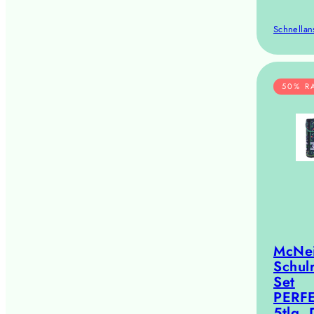
Schnellan
50% R
McNei
Schul
Set
PERF
5tlg.