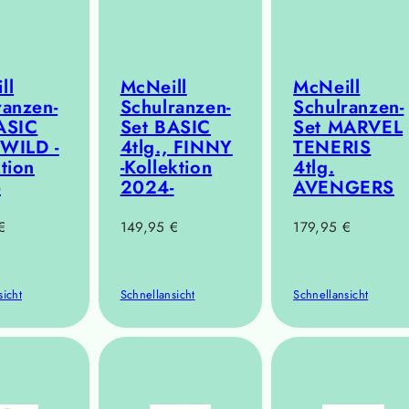
ll
McNeill
McNeill
ranzen-
Schulranzen-
Schulranzen-
ASIC
Set BASIC
Set MARVEL
 WILD -
4tlg., FINNY
TENERIS
tion
-Kollektion
4tlg.
-
2024-
AVENGERS
r
Regulärer
Regulärer
€
149,95 €
179,95 €
Preis
Preis
sicht
Schnellansicht
Schnellansicht