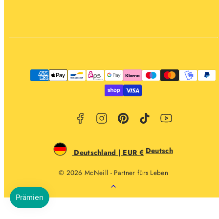
Facebook
Instagram
Pinterest
TikTok
YouTube
Zahlungsarten
Deutsch
Deutschland | EUR €
© 2026 McNeill - Partner fürs Leben
Zurück
nach
oben