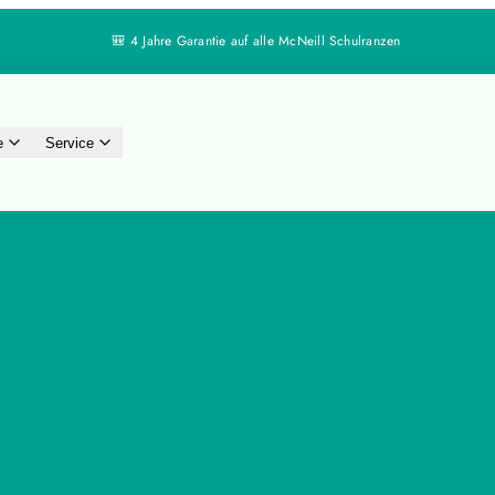
🔄 30 Tage Rückgaberecht
e
Service