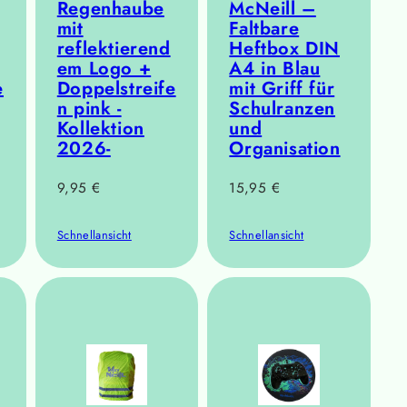
Regenhaube
McNeill –
mit
Faltbare
reflektierend
Heftbox DIN
em Logo +
A4 in Blau
e
Doppelstreife
mit Griff für
n pink -
Schulranzen
Kollektion
und
2026-
Organisation
Regulärer
Regulärer
9,95 €
15,95 €
Preis
Preis
Schnellansicht
Schnellansicht