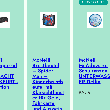
AUSVERKAUFT
ll
McNeill
McNeill
mperrol
Brustbeutel
McAddys zu
– Spider
Schulranzen
RACHT
Man –
UNTERWAS
KFURT -
Kinderbrustb
ER Delfin
tion
eutel mit
Klarsichtfenst
Regulärer
9,95 €
er für Geld,
Preis
Fahrkarte
r
und Ausweis