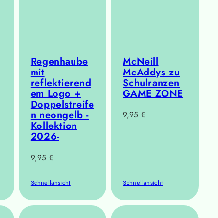
Regenhaube
McNeill
mit
McAddys zu
reflektierend
Schulranzen
em Logo +
GAME ZONE
Doppelstreife
n neongelb -
Regulärer
9,95 €
Kollektion
Preis
2026-
Regulärer
9,95 €
Preis
Schnellansicht
Schnellansicht