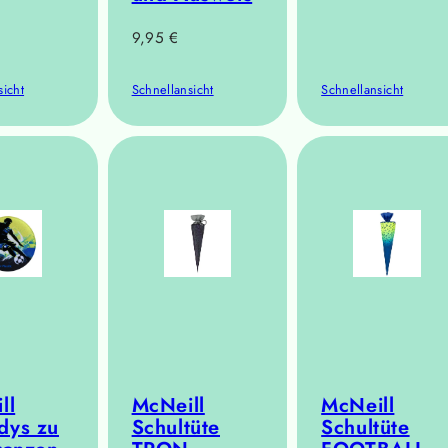
Regulärer
9,95 €
Preis
sicht
Schnellansicht
Schnellansicht
ll
McNeill
McNeill
dys zu
Schultüte
Schultüte