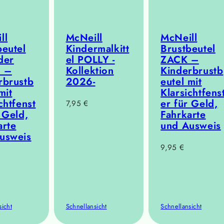
ll
McNeill
McNeill
beutel
Kindermalkitt
Brustbeutel
der
el POLLY -
ZACK –
I –
Kollektion
Kinderbrustb
rbrustb
2026-
eutel mit
mit
Klarsichtfens
chtfenst
er für Geld,
Regulärer
7,95 €
 Geld,
Fahrkarte
Preis
arte
und Ausweis
usweis
Regulärer
9,95 €
r
Preis
sicht
Schnellansicht
Schnellansicht