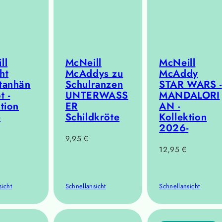
ll
McNeill
McNeill
ht
McAddys zu
McAddy
tanhän
Schulranzen
STAR WARS -
t -
UNTERWASS
MANDALORI
tion
ER
AN -
-
Schildkröte
Kollektion
2026-
r
Regulärer
9,95 €
Regulärer
12,95 €
Preis
Preis
sicht
Schnellansicht
Schnellansicht