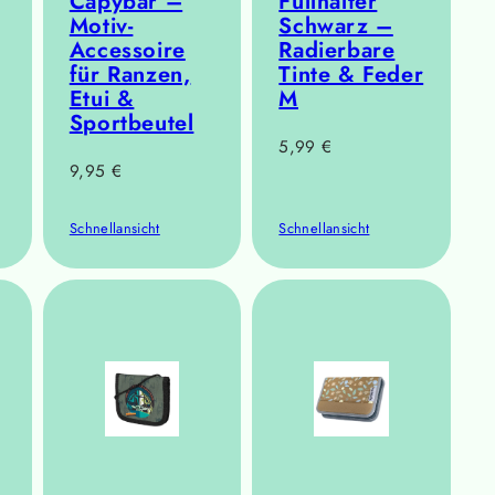
Capybar –
Füllhalter
Motiv-
Schwarz –
Accessoire
Radierbare
für Ranzen,
Tinte & Feder
Etui &
M
Sportbeutel
Regulärer
5,99 €
Regulärer
9,95 €
Preis
Preis
Schnellansicht
Schnellansicht