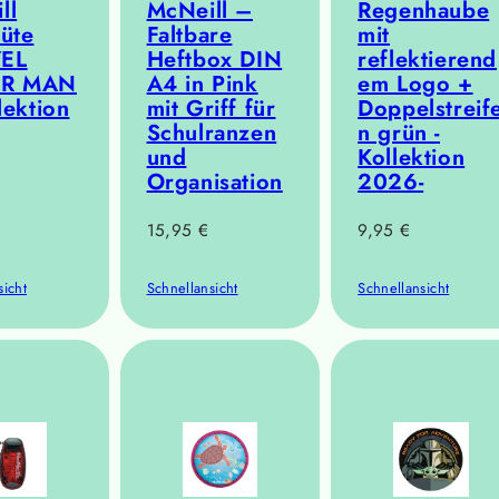
ll
McNeill –
Regenhaube
tüte
Faltbare
mit
EL
Heftbox DIN
reflektierend
ER MAN
A4 in Pink
em Logo +
llektion
mit Griff für
Doppelstreif
Schulranzen
n grün -
und
Kollektion
Organisation
2026-
r
Regulärer
Regulärer
15,95 €
9,95 €
Preis
Preis
sicht
Schnellansicht
Schnellansicht