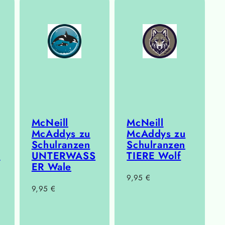
McNeill
McNeill
McAddys zu
McAddys zu
Schulranzen
Schulranzen
S
UNTERWASS
TIERE Wolf
ER Wale
Regulärer
9,95 €
Regulärer
9,95 €
Preis
Preis