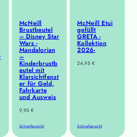
McNeill
McNeill Etui
Brustbeutel
gefüllt
– Disney Star
GRETA -
Wars -
Kollektion
Mandalorian
2026-
t
–
Kinderbrustb
Regulärer
24,95 €
eutel mit
Preis
Klarsichtfenst
er für Geld,
Fahrkarte
und Ausweis
Regulärer
9,95 €
Preis
Schnellansicht
Schnellansicht