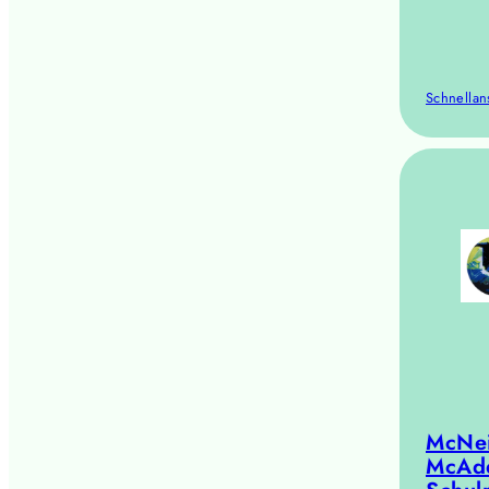
Schnellan
McNei
McAd