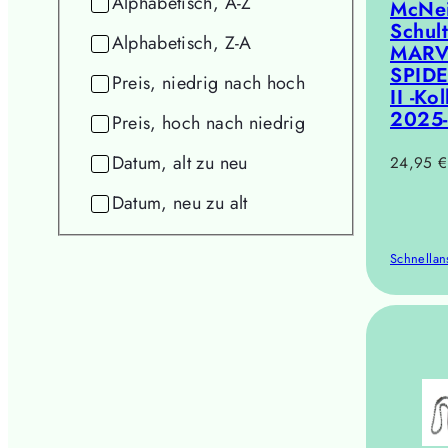
Alphabetisch, A-Z
McNei
Schul
Alphabetisch, Z-A
MARV
SPID
Preis, niedrig nach hoch
II -Ko
2025-
Preis, hoch nach niedrig
Datum, alt zu neu
Reguläre
24,95 €
Preis
Datum, neu zu alt
Schnellan