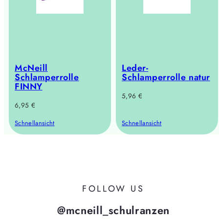
McNeill
Leder-
Schlamperrolle
Schlamperrolle natur
FINNY
Regulärer
5,96 €
Regulärer
6,95 €
Preis
Preis
Schnellansicht
Schnellansicht
FOLLOW US
@mcneill_schulranzen