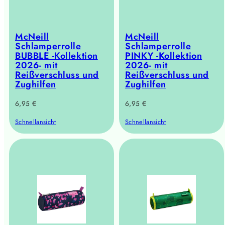
McNeill
McNeill
Schlamperrolle
Schlamperrolle
BUBBLE -Kollektion
PINKY -Kollektion
2026- mit
2026- mit
Reißverschluss und
Reißverschluss und
Zughilfen
Zughilfen
Regulärer
Regulärer
6,95 €
6,95 €
Preis
Preis
Schnellansicht
Schnellansicht