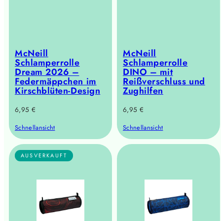
McNeill
McNeill
Schlamperrolle
Schlamperrolle
Dream 2026 –
DINO – mit
Federmäppchen im
Reißverschluss und
Kirschblüten-Design
Zughilfen
Regulärer
Regulärer
6,95 €
6,95 €
Preis
Preis
Schnellansicht
Schnellansicht
AUSVERKAUFT