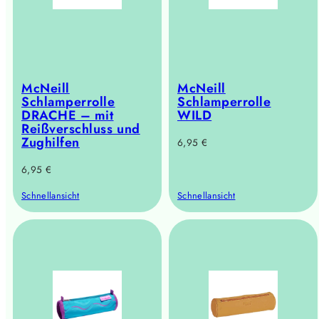
McNeill
McNeill
Schlamperrolle
Schlamperrolle
DRACHE – mit
WILD
Reißverschluss und
Zughilfen
Regulärer
6,95 €
Preis
Regulärer
6,95 €
Preis
Schnellansicht
Schnellansicht