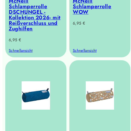
McNeill
McNeill
Schlamperrolle
Schlamperrolle
DSCHUNGEL -
WOW
Kollektion 2026- mit
Reißverschluss und
Regulärer
6,95 €
Zughilfen
Preis
Regulärer
6,95 €
Preis
Schnellansicht
Schnellansicht