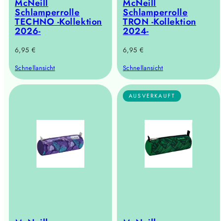
McNeill
McNeill
Schlamperrolle
Schlamperrolle
TECHNO -Kollektion
TRON -Kollektion
2026-
2024-
Regulärer
Regulärer
6,95 €
6,95 €
Preis
Preis
Schnellansicht
Schnellansicht
AUSVERKAUFT