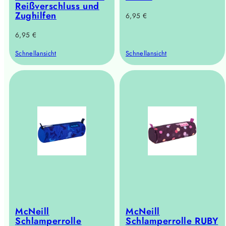
Reißverschluss und
Zughilfen
Regulärer
6,95 €
Preis
Regulärer
6,95 €
Preis
Schnellansicht
Schnellansicht
McNeill
McNeill
Schlamperrolle
Schlamperrolle RUBY