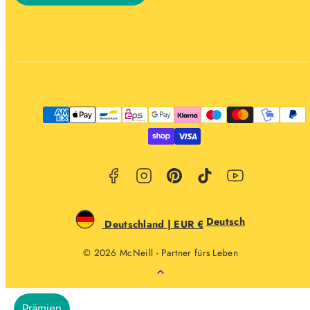
Facebook
Instagram
Pinterest
TikTok
YouTube
Zahlungsarten
Deutsch
Deutschland | EUR €
© 2026 McNeill - Partner fürs Leben
Zurück
nach
oben