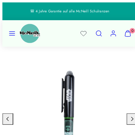
Zum
↵
↵
↵
↵
Open Accessibility Widget
Skip to content
Skip to menu
Skip to footer
🎒 4 Jahre Garantie auf alle McNeill Schulranzen
Inhalt
springen
Speisekarte
Suchen
Konto
Meine
Meine
0
Waren
Waren
anzeig
anzeig
Produktbild
(
(
1,
0
0
kann
)
)
in
einem
modal
geöffnet
werden