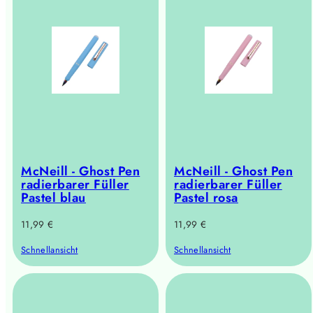
McNeill - Ghost Pen
McNeill - Ghost Pen
radierbarer Füller
radierbarer Füller
Pastel blau
Pastel rosa
Regulärer
Regulärer
11,99 €
11,99 €
Preis
Preis
Schnellansicht
Schnellansicht