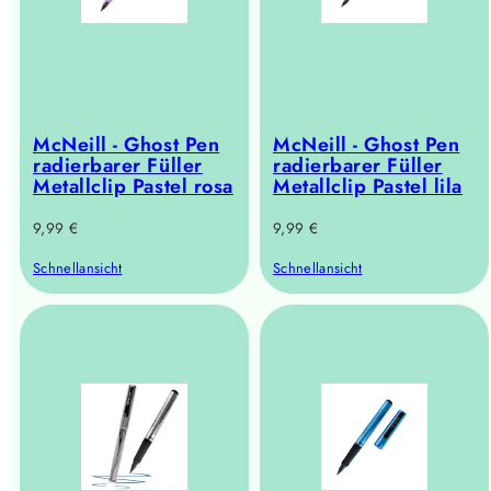
McNeill - Ghost Pen
McNeill - Ghost Pen
radierbarer Füller
radierbarer Füller
Metallclip Pastel rosa
Metallclip Pastel lila
Regulärer
Regulärer
9,99 €
9,99 €
Preis
Preis
Schnellansicht
Schnellansicht