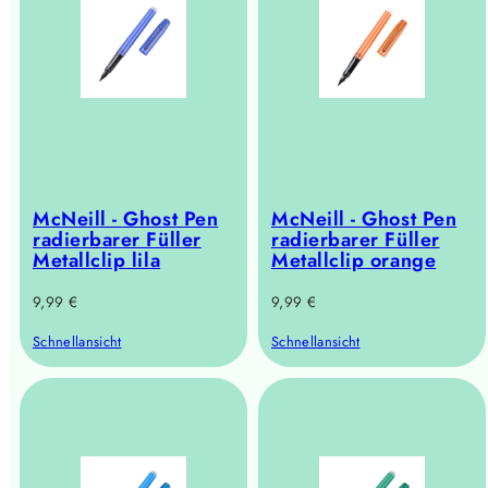
McNeill - Ghost Pen
McNeill - Ghost Pen
radierbarer Füller
radierbarer Füller
Metallclip lila
Metallclip orange
Regulärer
Regulärer
9,99 €
9,99 €
Preis
Preis
Schnellansicht
Schnellansicht