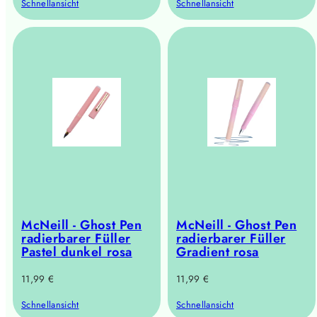
Schnellansicht
Schnellansicht
McNeill - Ghost Pen
McNeill - Ghost Pen
radierbarer Füller
radierbarer Füller
Pastel dunkel rosa
Gradient rosa
Regulärer
Regulärer
11,99 €
11,99 €
Preis
Preis
Schnellansicht
Schnellansicht