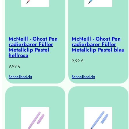
McNeill - Ghost Pen
McNeill - Ghost Pen
radierbarer Füller
radierbarer Füller
Metallclip Pastel
Metallclip Pastel blau
hellrosa
Regulärer
9,99 €
Regulärer
9,99 €
Preis
Preis
Schnellansicht
Schnellansicht