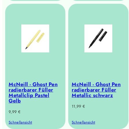
McNeill - Ghost Pen
McNeill - Ghost Pen
radierbarer Füller
radierbarer Füller
Metallclip Pastel
Metallic schwarz
Gelb
Regulärer
11,99 €
Regulärer
9,99 €
Preis
Preis
Schnellansicht
Schnellansicht