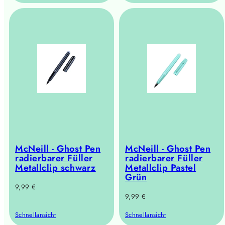
McNeill - Ghost Pen
McNeill - Ghost Pen
radierbarer Füller
radierbarer Füller
Metallclip schwarz
Metallclip Pastel
Grün
Regulärer
9,99 €
Regulärer
9,99 €
Preis
Preis
Schnellansicht
Schnellansicht