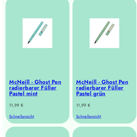
McNeill - Ghost Pen
McNeill - Ghost Pen
radierbarer Füller
radierbarer Füller
Pastel mint
Pastel grün
Regulärer
Regulärer
11,99 €
11,99 €
Preis
Preis
Schnellansicht
Schnellansicht