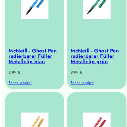
McNeill - Ghost Pen
McNeill - Ghost Pen
radierbarer Füller
radierbarer Füller
Metallclip blau
Metallclip grün
Regulärer
Regulärer
9,99 €
9,99 €
Preis
Preis
Schnellansicht
Schnellansicht