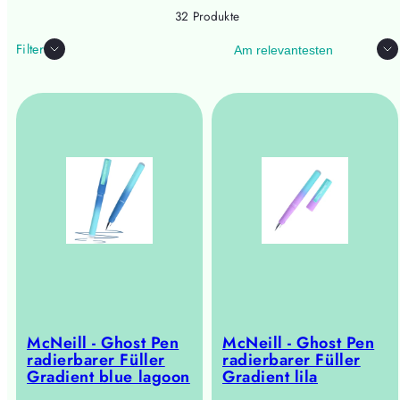
32 Produkte
Sortieren
Filter
McNeill - Ghost Pen
McNeill - Ghost Pen
radierbarer Füller
radierbarer Füller
Gradient blue lagoon
Gradient lila