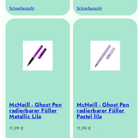
Preis
Preis
Schnellansicht
Schnellansicht
McNeill - Ghost Pen
McNeill - Ghost Pen
radierbarer Füller
radierbarer Füller
Metallic Lila
Pastel lila
Regulärer
Regulärer
11,99 €
11,99 €
Preis
Preis