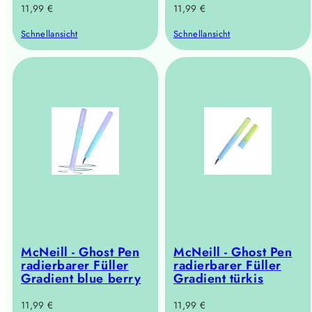
Regulärer
Regulärer
11,99 €
11,99 €
Preis
Preis
Schnellansicht
Schnellansicht
McNeill - Ghost Pen
McNeill - Ghost Pen
radierbarer Füller
radierbarer Füller
Gradient blue berry
Gradient türkis
Regulärer
Regulärer
11,99 €
11,99 €