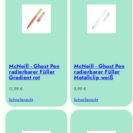
McNeill - Ghost Pen
McNeill - Ghost Pen
radierbarer Füller
radierbarer Füller
Gradient rot
Metallclip weiß
Regulärer
Regulärer
11,99 €
9,99 €
Preis
Preis
Schnellansicht
Schnellansicht