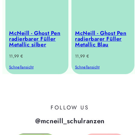
McNeill - Ghost Pen
McNeill - Ghost Pen
radierbarer Füller
radierbarer Füller
Metallic silber
Metallic Blau
Regulärer
Regulärer
11,99 €
11,99 €
Preis
Preis
Schnellansicht
Schnellansicht
FOLLOW US
@mcneill_schulranzen