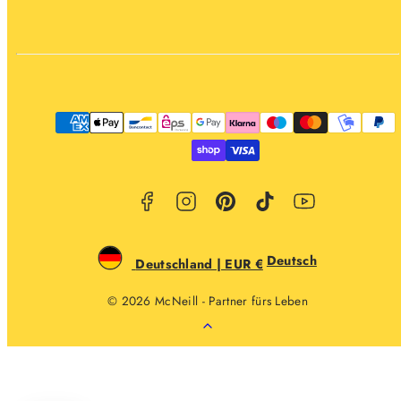
Facebook
Instagram
Pinterest
TikTok
YouTube
Zahlungsarten
Deutsch
Deutschland | EUR €
© 2026 McNeill - Partner fürs Leben
Zurück
nach
oben