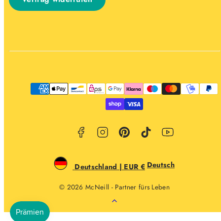
Facebook
Instagram
Pinterest
TikTok
YouTube
Zahlungsarten
Deutsch
Deutschland | EUR €
© 2026 McNeill - Partner fürs Leben
Zurück
nach