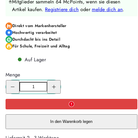
Mitglieder sammeln 64 McPoints, wenn sie diesen
Artikel kaufen.
Registriere dich
oder
melde dich an
.
Direkt vom Markenhersteller
Hochwertig verarbeitet
Durchdacht bis ins Detail
Für Schule, Freizeit und Alltag
Auf Lager
Menge
Menge
Menge
für
für
McNeill
McNeill
McAddy
McAddy
DISNEY
DISNEY
-
-
MICKEY
MICKEY
MOUSE
MOUSE
-
-
In den Warenkorb legen
Kollektion
Kollektion
2026-
2026-
verringern
erhöhen
Lieferzeit 2 - 3 Werktage