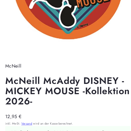
McNeill
McNeill McAddy DISNEY -
MICKEY MOUSE -Kollektion
2026-
Regulärer
12,95 €
Preis
inkl. MwSt.
Versand
wird an der Kasse berechnet.