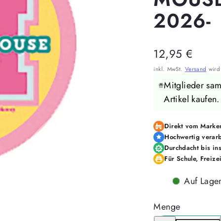
2026-
Regulärer
12,95 €
Preis
inkl. MwSt.
Versand
wird 
Mitglieder sa
Artikel kaufen
Direkt vom Marken
Hochwertig verarb
Durchdacht bis ins
Für Schule, Freize
Auf Lage
Menge
Menge