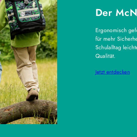
Der McNe
Ergonomisch gefo
für mehr Sicherh
Schulalltag leich
Qualität.
Jetzt entdecken