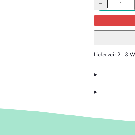
für
McNeill
McAddy
DISNEY
-
MINNIE
MOUSE
-
Kollektion
2026-
verringern
Lieferzeit 2 - 3 