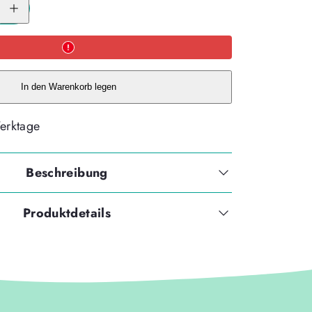
für
McNeill
McAddy
DISNEY
-
MINNIE
MOUSE
-
In den Warenkorb legen
Kollektion
2026-
erhöhen
Werktage
Beschreibung
Produktdetails