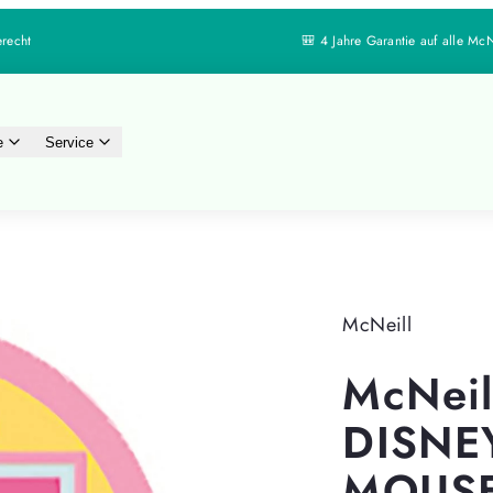
🎒 4 Jahre Garantie auf alle McNeill Schulranzen
e
Service
McNeill
McNei
DISNE
MOUSE 