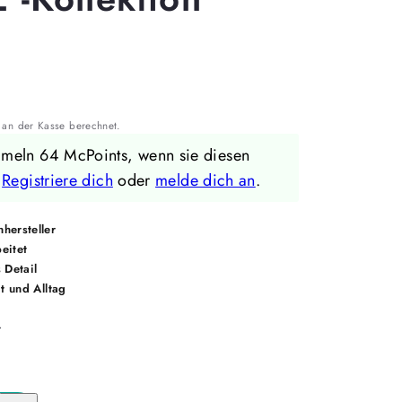
an der Kasse berechnet.
mmeln 64 McPoints, wenn sie diesen
.
Registriere dich
oder
melde dich an
.
hersteller
eitet
 Detail
it und Alltag
r
Menge