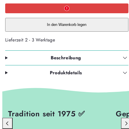
Freizeitrucksack
Freizeitrucksack
BASE
BASE
-
-
STAR
STAR
WARS
WARS
-
-
In den Warenkorb legen
DARTH
DARTH
VADER
VADER
-
-
Lieferzeit 2 - 3 Werktage
Kollektion
Kollektion
2026-
2026-
verringern
erhöhen
Beschreibung
Produktdetails
Tradition seit 1975 ✅
Gep