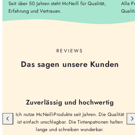
Seit über 50 Jahren steht McNeill für Qualität,
Alle P
Erfahrung und Vertrauen.
Qualit
REVIEWS
Das sagen unsere Kunden
Zuverlässig und hochwertig
Ich nutze McNeill-Produkte seit Jahren. Die Qualität
ist einfach unschlagbar. Die Tintenpatronen halten
lange und schreiben wunderbar.