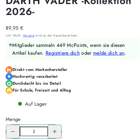
DARTH VADER -Kollektion
2026-
Regulärer
89,95 €
Preis
inkl. MwSt.
Versand
wird an der Kasse berechnet.
Mitglieder sammeln 449 McPoints, wenn sie diesen
Artikel kaufen.
Registriere dich
oder
melde dich an
.
Direkt vom Markenhersteller
Hochwertig verarbeitet
Durchdacht bis ins Detail
Für Schule, Freizeit und Alltag
Auf Lager
Menge
Menge
Menge
für
für
McNeill
McNeill