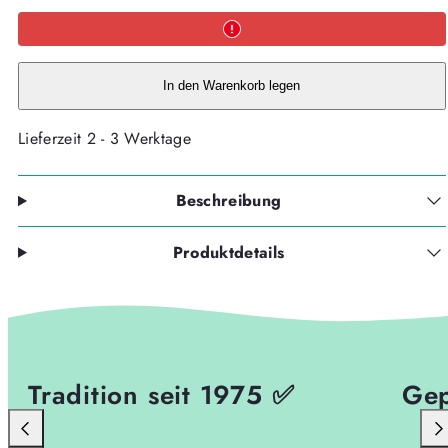
mit
mit
reflektierendem
reflektierendem
Logo
Logo
+
+
Doppelstreifen
Doppelstreifen
neongelb
neongelb
In den Warenkorb legen
-
-
Kollektion
Kollektion
2026-
2026-
Lieferzeit 2 - 3 Werktage
verringern
erhöhen
Beschreibung
Produktdetails
Tradition seit 1975 ✅
Gep