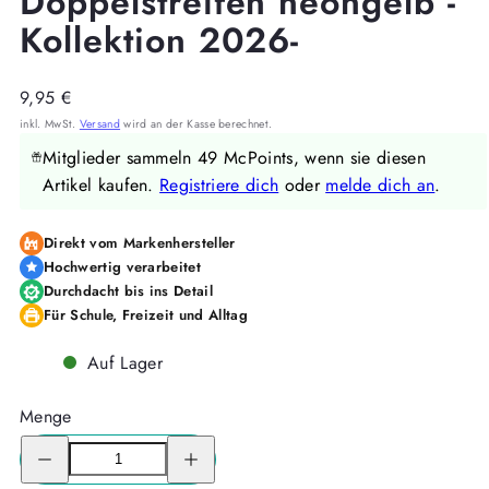
Doppelstreifen neongelb -
Kollektion 2026-
Regulärer
9,95 €
Preis
inkl. MwSt.
Versand
wird an der Kasse berechnet.
Mitglieder sammeln 49 McPoints, wenn sie diesen
Artikel kaufen.
Registriere dich
oder
melde dich an
.
Direkt vom Markenhersteller
Hochwertig verarbeitet
Durchdacht bis ins Detail
Für Schule, Freizeit und Alltag
Auf Lager
Menge
Menge
Menge
für
für
Regenhaube
Regenhaube