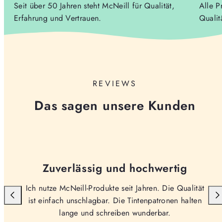
Seit über 50 Jahren steht McNeill für Qualität,
Alle P
Erfahrung und Vertrauen.
Qualit
REVIEWS
Das sagen unsere Kunden
Zuverlässig und hochwertig
Ich nutze McNeill-Produkte seit Jahren. Die Qualität
ist einfach unschlagbar. Die Tintenpatronen halten
lange und schreiben wunderbar.