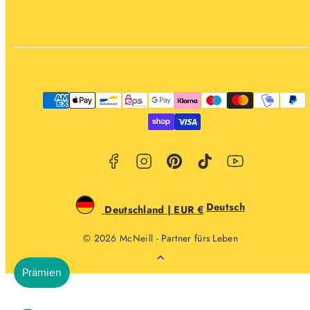
Facebook
Instagram
Pinterest
TikTok
YouTube
Zahlungsarten
Deutsch
Deutschland | EUR €
© 2026 McNeill - Partner fürs Leben
Zurück
nach
oben