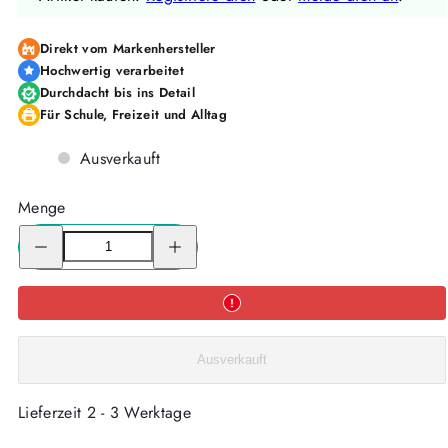
Direkt vom Markenhersteller
Hochwertig verarbeitet
Durchdacht bis ins Detail
Für Schule, Freizeit und Alltag
Ausverkauft
Menge
Menge
Menge
für
für
Motivanhänger
Motivanhänger
zu
zu
Schulranzen
Schulranzen
MOOD
MOOD
verringern
erhöhen
Ausverkauft
Lieferzeit 2 - 3 Werktage