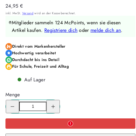
Regulärer
24,95 €
Preis
inkl. MwSt.
Versand
wird an der Kasse berechnet.
Mitglieder sammeln 124 McPoints, wenn sie diesen
Artikel kaufen.
Registriere dich
oder
melde dich an
.
Direkt vom Markenhersteller
Hochwertig verarbeitet
Durchdacht bis ins Detail
Für Schule, Freizeit und Alltag
Auf Lager
Menge
Menge
Menge
für
für
McNeill
McNeill
Schultüte
Schultüte
TECHNO
TECHNO
-
-
Kollektion
Kollektion
2026-
2026-