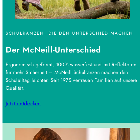
SCHULRANZEN, DIE DEN UNTERSCHIED MACHEN
Der McNeill-Unterschied
Ergonomisch geformt, 100% wasserfest und mit Reflektoren
für mehr Sicherheit – McNeill Schulranzen machen den
Schulalltag leichter. Seit 1975 vertrauen Familien auf unsere
Qualität.
Jetzt entdecken