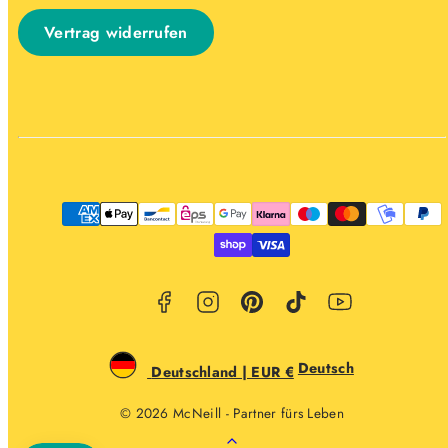
Vertrag widerrufen
Facebook
Instagram
Pinterest
TikTok
YouTube
Zahlungsarten
Deutsch
Deutschland | EUR €
© 2026 McNeill - Partner fürs Leben
Zurück