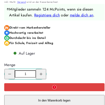
Preis
inkl. MwSt.
Versand
wird an der Kasse berechnet.
Mitglieder sammeln 124 McPoints, wenn sie diesen
Artikel kaufen.
Registriere dich
oder
melde dich an
.
Direkt vom Markenhersteller
Hochwertig verarbeitet
Durchdacht bis ins Detail
Für Schule, Freizeit und Alltag
Auf Lager
Menge
Menge
Menge
für
für
McNeill
McNeill
Schultüte
Schultüte
SEALIFE
SEALIFE
verringern
erhöhen
In den Warenkorb legen