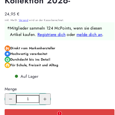
Kollektion 2026-
Regulärer
24,95 €
Preis
inkl. MwSt.
Versand
wird an der Kasse berechnet.
Mitglieder sammeln 124 McPoints, wenn sie diesen
Artikel kaufen.
Registriere dich
oder
melde dich an
.
Direkt vom Markenhersteller
Hochwertig verarbeitet
Durchdacht bis ins Detail
Für Schule, Freizeit und Alltag
Auf Lager
Menge
Menge
Menge
für
für
McNeill
McNeill
Schultüte
Schultüte
GRADIENT
GRADIENT