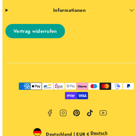
Informationen
Vertrag widerrufen
Facebook
Instagram
Pinterest
TikTok
YouTube
Zahlungsarten
Deutsch
Deutschland | EUR €