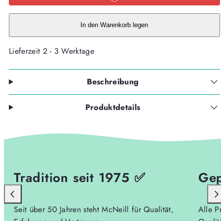
BLUEBERRY
BLUEBERRY
-
-
Kollektion
Kollektion
2026-
2026-
In den Warenkorb legen
verringern
erhöhen
Lieferzeit 2 - 3 Werktage
Beschreibung
Produktdetails
Tradition seit 1975 ✅
Gep
Seit über 50 Jahren steht McNeill für Qualität,
Alle P