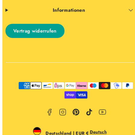
Informationen
Vertrag widerrufen
Facebook
Instagram
Pinterest
TikTok
YouTube
Zahlungsarten
Deutsch
Deutschland | EUR €