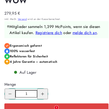
WOW
Regulärer
279,95 €
Preis
inkl. MwSt.
Versand
wird an der Kasse berechnet.
Mitglieder sammeln 1,399 McPoints, wenn sie diesen
Artikel kaufen.
Registriere dich
oder
melde dich an
.
Ergonomisch geformt
100% wasserfest
Reflektoren für Sicherheit
4 Jahre Garantie – automatisch
Auf Lager
Menge
Menge
Menge
für
für
McNeill
McNeill
Schulranzen-
Schulranzen-
Set
Set