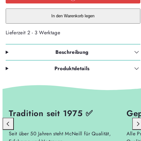
ERGO
ERGO
PERFECTO,
PERFECTO,
5tlg.
5tlg.
WOW
WOW
In den Warenkorb legen
verringern
erhöhen
Lieferzeit 2 - 3 Werktage
Beschreibung
Produktdetails
Tradition seit 1975 ✅
Gep
Seit über 50 Jahren steht McNeill für Qualität,
Alle P