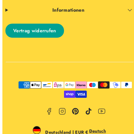
Informationen
Vertrag widerrufen
Facebook
Instagram
Pinterest
TikTok
YouTube
Zahlungsarten
Deutsch
Deutschland | EUR €