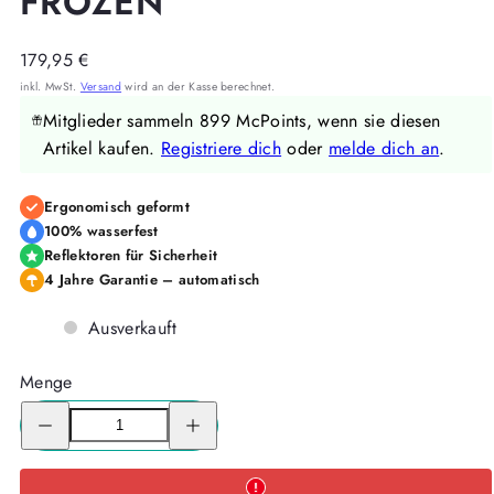
FROZEN
Regulärer
179,95 €
Preis
inkl. MwSt.
Versand
wird an der Kasse berechnet.
Mitglieder sammeln 899 McPoints, wenn sie diesen
Artikel kaufen.
Registriere dich
oder
melde dich an
.
Ergonomisch geformt
100% wasserfest
Reflektoren für Sicherheit
4 Jahre Garantie – automatisch
Ausverkauft
Menge
Menge
Menge
für
für
McNeill
McNeill
Schulranzen-
Schulranzen-
Set
Set