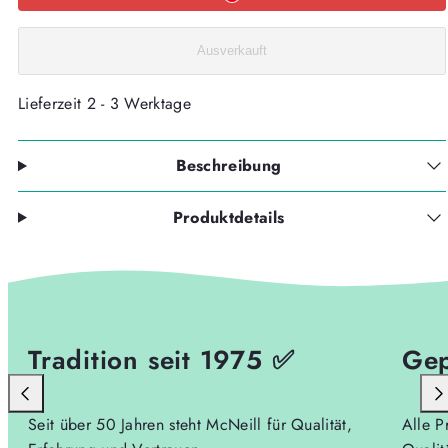
DISNEY
DISNEY
TENERIS
TENERIS
4tlg.
4tlg.
FROZEN
FROZEN
Ausverkauft
verringern
erhöhen
Lieferzeit 2 - 3 Werktage
Beschreibung
Produktdetails
Tradition seit 1975 ✅
Gep
Seit über 50 Jahren steht McNeill für Qualität,
Alle P