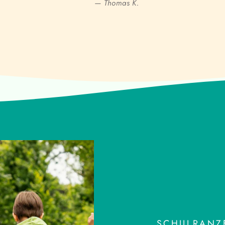
— Thomas K.
SCHULRANZE