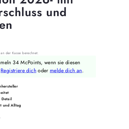
rschluss und
fen
an der Kasse berechnet.
mmeln 34 McPoints, wenn sie diesen
.
Registriere dich
oder
melde dich an
.
hersteller
eitet
 Detail
it und Alltag
r