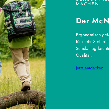
MACHEN
Der McNe
Ergonomisch gefo
für mehr Sicherh
Schulalltag leich
Qualität.
Jetzt entdecken