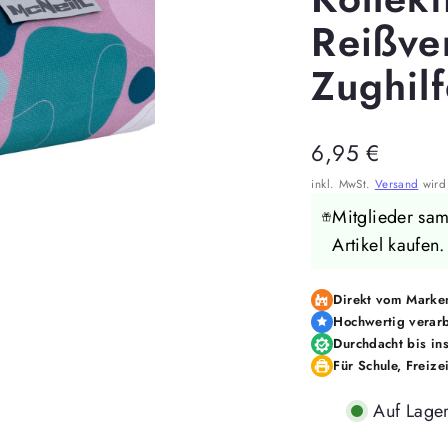
Reißve
Zughil
Regulärer
6,95 €
Preis
inkl. MwSt.
Versand
wird 
Mitglieder sa
Artikel kaufen
Direkt vom Marken
Hochwertig verarb
Durchdacht bis ins
Für Schule, Freize
Auf Lage