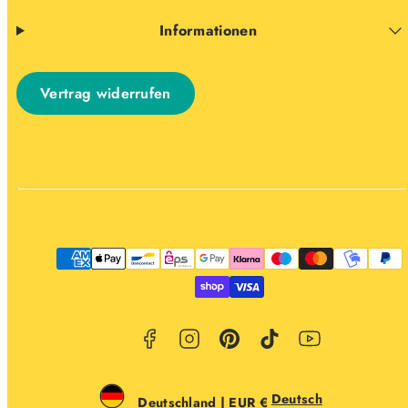
Informationen
Vertrag widerrufen
Facebook
Instagram
Pinterest
TikTok
YouTube
Zahlungsarten
Deutsch
Deutschland | EUR €