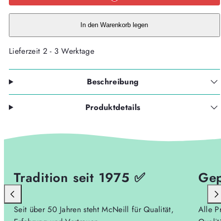
ERGO
ERGO
PERFECTO,
PERFECTO,
5tlg.
5tlg.
BUBBLE
BUBBLE
In den Warenkorb legen
verringern
erhöhen
Lieferzeit 2 - 3 Werktage
Beschreibung
Produktdetails
Tradition seit 1975 ✅
Gep
Seit über 50 Jahren steht McNeill für Qualität,
Alle P