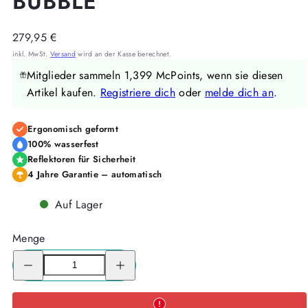
BUBBLE
Regulärer
279,95 €
Preis
inkl. MwSt.
Versand
wird an der Kasse berechnet.
Mitglieder sammeln 1,399 McPoints, wenn sie diesen
Artikel kaufen.
Registriere dich
oder
melde dich an
.
Ergonomisch geformt
100% wasserfest
Reflektoren für Sicherheit
4 Jahre Garantie – automatisch
Auf Lager
Menge
Menge
Menge
für
für
McNeill
McNeill
Schulranzen-
Schulranzen-
Set
Set