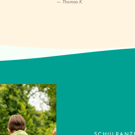
— Thomas K.
SCHULRANZE