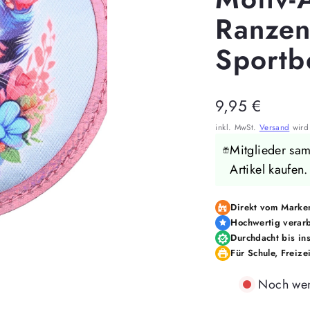
Ranzen
Sportb
Regulärer
9,95 €
Preis
inkl. MwSt.
Versand
wird 
Mitglieder sa
Artikel kaufen
Direkt vom Marken
Hochwertig verarb
Durchdacht bis ins
Für Schule, Freize
Noch wen