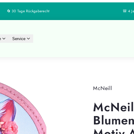
🔄 30 Tage Rückgaberecht
e
Service
McNeill
McNei
Blumen
Motiv-