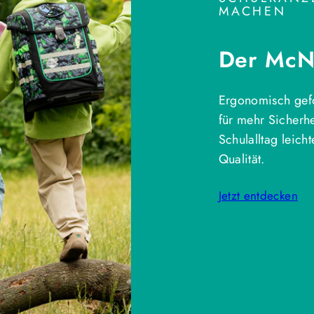
MACHEN
Der McNe
Ergonomisch gefo
für mehr Sicherh
Schulalltag leich
Qualität.
Jetzt entdecken