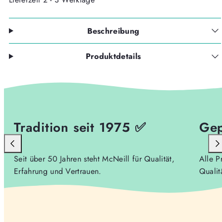
Sportbeutel
Sportbeutel
verringern
erhöhen
Beschreibung
Produktdetails
Tradition seit 1975 ✅
Gep
Seit über 50 Jahren steht McNeill für Qualität,
Alle P
Erfahrung und Vertrauen.
Qualit