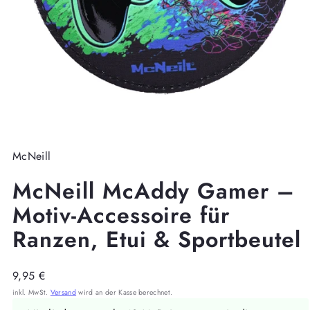
McNeill
McNeill McAddy Gamer –
Motiv-Accessoire für
Ranzen, Etui & Sportbeutel
Regulärer
9,95 €
Preis
inkl. MwSt.
Versand
wird an der Kasse berechnet.