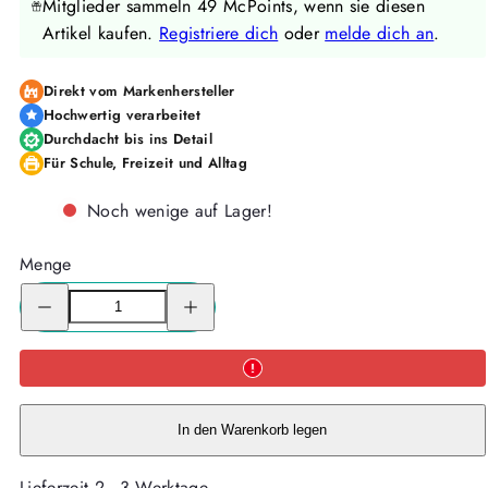
Mitglieder sammeln 49 McPoints, wenn sie diesen
Artikel kaufen.
Registriere dich
oder
melde dich an
.
Direkt vom Markenhersteller
Hochwertig verarbeitet
Durchdacht bis ins Detail
Für Schule, Freizeit und Alltag
Noch wenige auf Lager!
Menge
Menge
Menge
für
für
McNeill
McNeill
McAddy
McAddy
Gamer
Gamer
–
–
Motiv-
Motiv-
Accessoire
Accessoire
für
für
In den Warenkorb legen
Ranzen,
Ranzen,
Etui
Etui
&amp;
&amp;
Lieferzeit 2 - 3 Werktage