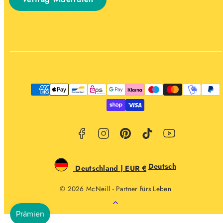
Facebook
Instagram
Pinterest
TikTok
YouTube
Zahlungsarten
Deutsch
Deutschland | EUR €
© 2026 McNeill - Partner fürs Leben
Zurück
nach