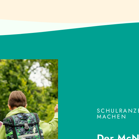
SCHULRANZE
MACHEN
Der McNe