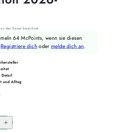
an der Kasse berechnet.
mmeln 64 McPoints, wenn sie diesen
.
Registriere dich
oder
melde dich an
.
hersteller
eitet
 Detail
it und Alltag
r
Menge
für
McNeill