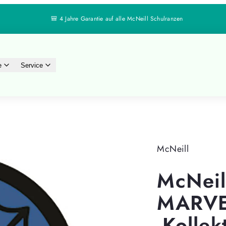
🔄 30 Tage Rückgaberecht
e
Service
McNeill
McNei
MARVE
-Kollek