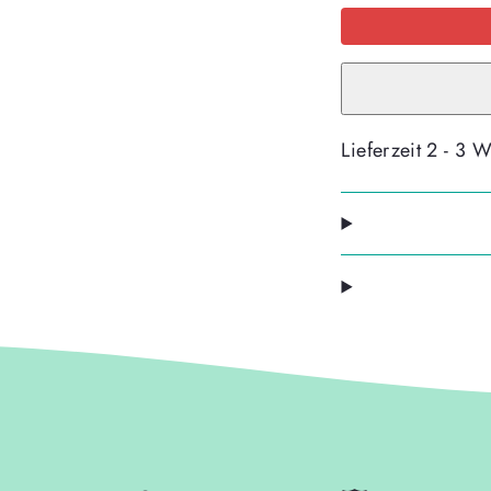
McAddy
MARVEL
-
SPIDER
MAN
-
Kollektion
2026-
verringern
Lieferzeit 2 - 3 