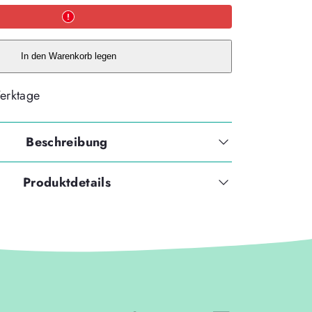
McAddy
MARVEL
-
SPIDER
MAN
-
In den Warenkorb legen
Kollektion
2026-
erhöhen
Werktage
Beschreibung
Produktdetails