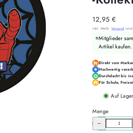
Regulärer
12,95 €
Preis
inkl. MwSt.
Versand
wird 
Mitglieder sa
Artikel kaufen
Direkt vom Marken
Hochwertig verarb
Durchdacht bis ins
Für Schule, Freize
Auf Lage
Menge
Menge
für
McNeill