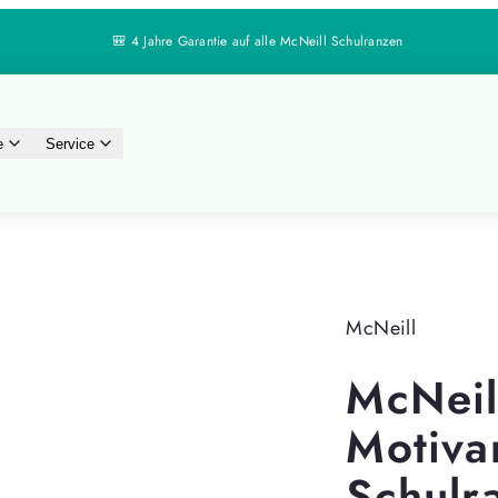
🔄 30 Tage Rückgaberecht
e
Service
McNeill
McNeil
Motiva
Schulr