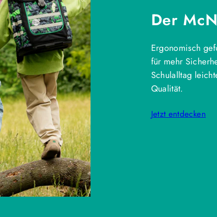
Der McNe
Ergonomisch gefo
für mehr Sicherh
Schulalltag leich
Qualität.
Jetzt entdecken