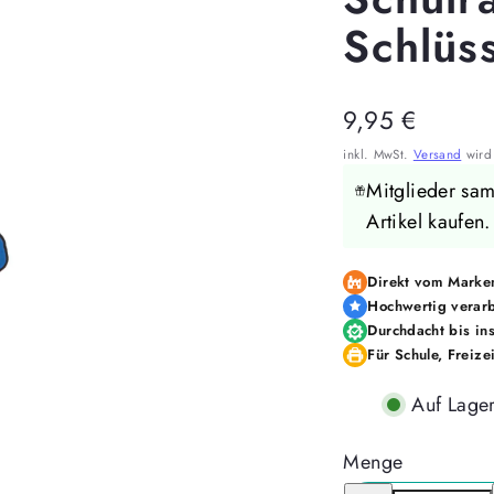
Schlüs
Regulärer
9,95 €
Preis
inkl. MwSt.
Versand
wird 
Mitglieder sa
Artikel kaufen
Direkt vom Marken
Hochwertig verarb
Durchdacht bis ins
Für Schule, Freize
Auf Lage
Menge
Menge