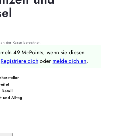
sel
an der Kasse berechnet.
mmeln 49 McPoints, wenn sie diesen
.
Registriere dich
oder
melde dich an
.
hersteller
eitet
 Detail
it und Alltag
r
Menge