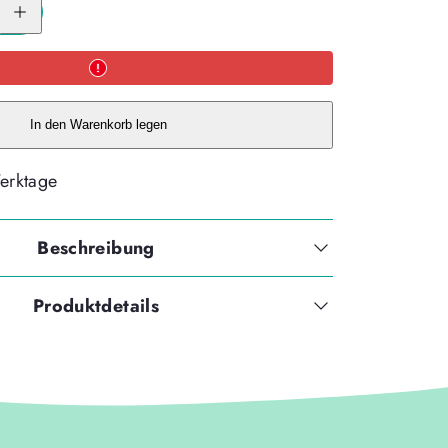
für
McNeill
Disney
Cars
I
–
Motivanhänger
für
In den Warenkorb legen
Schulranzen
und
Schlüssel
Werktage
erhöhen
Beschreibung
Produktdetails