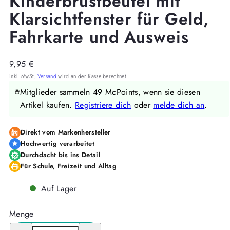
Kinderbrustbeutel mit
Klarsichtfenster für Geld,
Fahrkarte und Ausweis
Regulärer
9,95 €
Preis
inkl. MwSt.
Versand
wird an der Kasse berechnet.
Mitglieder sammeln 49 McPoints, wenn sie diesen
Artikel kaufen.
Registriere dich
oder
melde dich an
.
Direkt vom Markenhersteller
Hochwertig verarbeitet
Durchdacht bis ins Detail
Für Schule, Freizeit und Alltag
Auf Lager
Menge
Menge
Menge