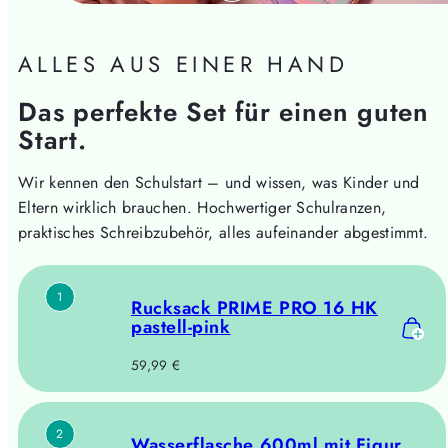
ALLES AUS EINER HAND
Das perfekte Set für einen guten
Start.
Wir kennen den Schulstart – und wissen, was Kinder und
Eltern wirklich brauchen. Hochwertiger Schulranzen,
praktisches Schreibzubehör, alles aufeinander abgestimmt.
1
Rucksack PRIME PRO 16 HK
pastell-pink
Regulärer
59,99 €
Preis
2
Wasserflasche 600ml mit Figur