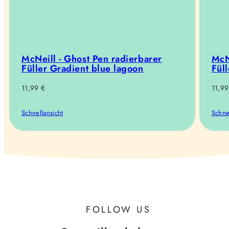
McNeill - Ghost Pen radierbarer
McN
Füller Gradient blue lagoon
Fül
Regulärer
Regul
11,99 €
11,99
Preis
Preis
Schnellansicht
Schne
FOLLOW US