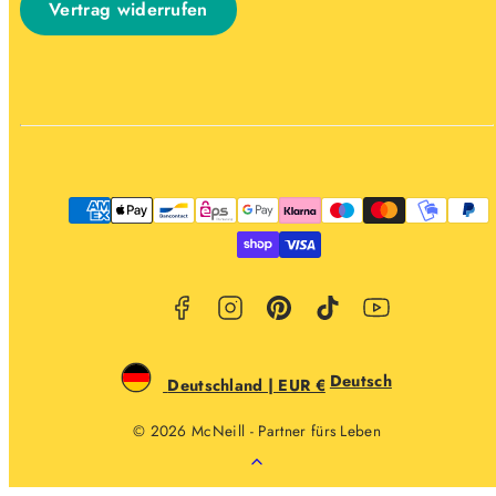
Vertrag widerrufen
Facebook
Instagram
Pinterest
TikTok
YouTube
Zahlungsarten
Deutsch
Deutschland | EUR €
© 2026 McNeill - Partner fürs Leben
Zurück
nach