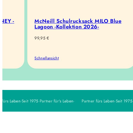
SNEY -
McNeill Schulrucksack MILO Blue
Lagoon -Kollektion 2026-
Regulärer
99,95 €
Preis
Schnellansicht
fürs Leben
·
Seit 1975
·
Partner für‘s Leben
·
Partner fürs Leben
·
Seit 1975
·
P