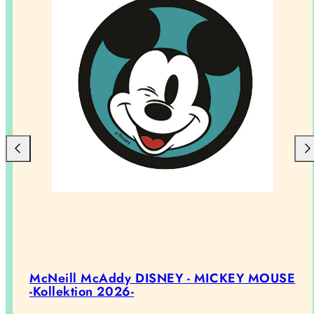
McNeill McAddy DISNEY - MICKEY MOUSE
-Kollektion 2026-