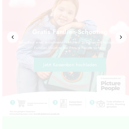
Gratis Famlien-Schooting
Beim Kauf eines teilnehmenden McNeill Schulranzens kostenloses
Familien-Shooting bei Picture People sichern.
Jetzt Kassenbon hochladen