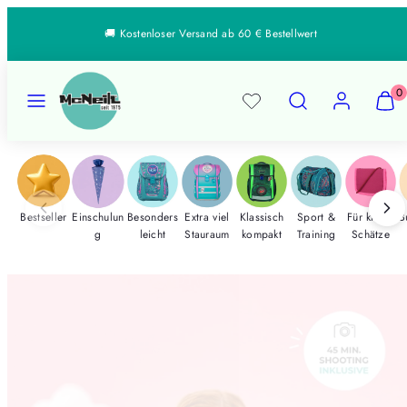
Zum
↵
↵
↵
↵
Open Accessibility Widget
Skip to content
Skip to menu
Skip to footer
🚚 Kostenloser Versand ab 60 € Bestellwert
Inhalt
springen
Speisekarte
Suchen
Konto
Meine
Meine
0
Waren
Waren
anzeig
anzeig
(
(
0
0
)
)
Bestseller
Einschulun
Besonders
Extra viel
Klassisch
Sport &
Für kleine
B
g
leicht
Stauraum
kompakt
Training
Schätze