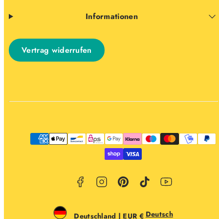
Informationen
Vertrag widerrufen
Facebook
Instagram
Pinterest
TikTok
YouTube
Zahlungsarten
Deutsch
Deutschland | EUR €