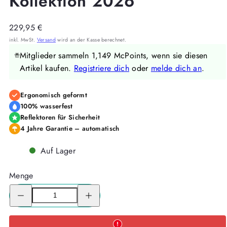
Kollektion 2026
Regulärer
229,95 €
Preis
inkl. MwSt.
Versand
wird an der Kasse berechnet.
Mitglieder sammeln 1,149 McPoints, wenn sie diesen
Artikel kaufen.
Registriere dich
oder
melde dich an
.
Ergonomisch geformt
100% wasserfest
Reflektoren für Sicherheit
4 Jahre Garantie – automatisch
Auf Lager
Menge
Menge
Menge
für
für
McNeill
McNeill
Schulranzen-
Schulranzen-
Set
Set