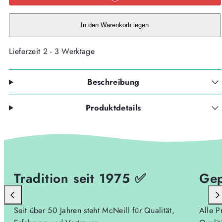
TENERO
TENERO
5tlg.
5tlg.
BUBBLE
BUBBLE
-
-
In den Warenkorb legen
Kollektion
Kollektion
2026
2026
verringern
erhöhen
Lieferzeit 2 - 3 Werktage
Beschreibung
Produktdetails
Tradition seit 1975 ✅
Gep
Seit über 50 Jahren steht McNeill für Qualität,
Alle P