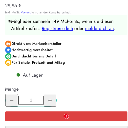
Regulärer
29,95 €
Preis
inkl. MwSt.
Versand
wird an der Kasse berechnet.
Mitglieder sammeln 149 McPoints, wenn sie diesen
Artikel kaufen.
Registriere dich
oder
melde dich an
.
Direkt vom Markenhersteller
Hochwertig verarbeitet
Durchdacht bis ins Detail
Für Schule, Freizeit und Alltag
Auf Lager
Menge
Menge
Menge
für
für
McNeill
McNeill
Sporttasche
Sporttasche
PINKY
PINKY
-
-
Kollektion
Kollektion
2024-
2024-