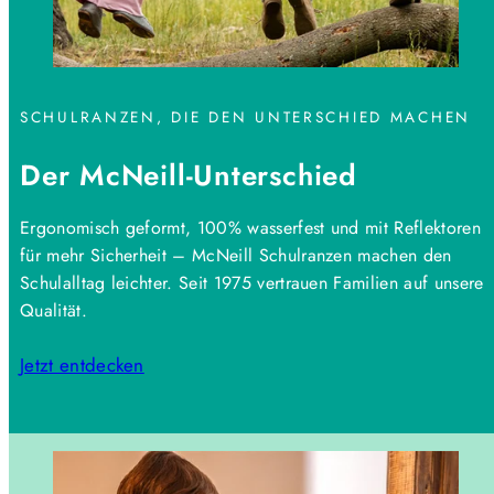
SCHULRANZEN, DIE DEN UNTERSCHIED MACHEN
Der McNeill-Unterschied
Ergonomisch geformt, 100% wasserfest und mit Reflektoren
für mehr Sicherheit – McNeill Schulranzen machen den
Schulalltag leichter. Seit 1975 vertrauen Familien auf unsere
Qualität.
Jetzt entdecken