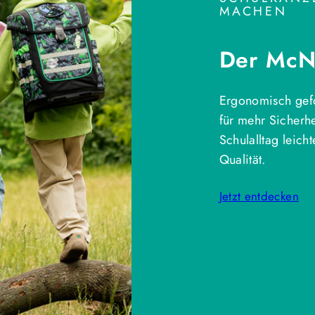
MACHEN
Der McNe
Ergonomisch gefo
für mehr Sicherh
Schulalltag leich
Qualität.
Jetzt entdecken