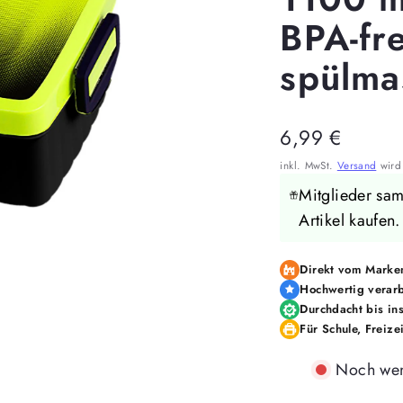
BPA-fre
spülma
Regulärer
6,99 €
Preis
inkl. MwSt.
Versand
wird 
Mitglieder sa
Artikel kaufen
Direkt vom Marken
Hochwertig verarb
Durchdacht bis ins
Für Schule, Freize
Noch wen