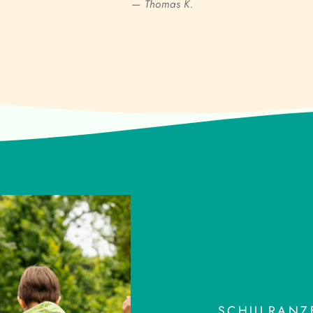
— Thomas K.
SCHULRANZE